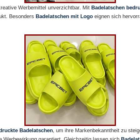
reative Werbemittel unverzichtbar. Mit
Badelatschen bedr
dukt. Besonders
Badelatschen mit Logo
eignen sich hervor
druckte Badelatschen
, um ihre Markenbekanntheit zu steig
ge Werbewirkung garantiert. Gleichzeitig lassen sich
Badelat