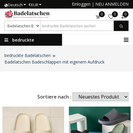
Einloggen
|
NEU ANMELDEN
€
Deutsch
EUR
0
0
0
bedruckte
Badelatschen
bedruckte Badelatschen
Badelatschen Badeschlappen mit eigenem Aufdruck
Sortiere nach :