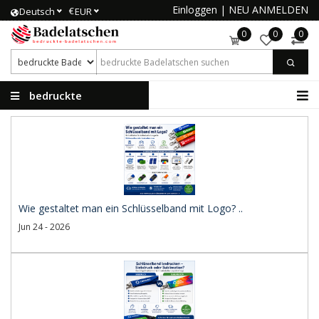
Einloggen
|
NEU ANMELDEN
€
Deutsch
EUR
0
0
0
bedruckte
Badelatschen
Wie gestaltet man ein Schlüsselband mit Logo? ..
Jun 24 - 2026