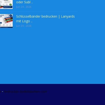
oder Subl ..
Jun 24 - 2026
Schlüsselbänder bedrucken | Lanyards
mit Logo ..
Jun 24 - 2026
-
t
bedruckte-badelatschen.com