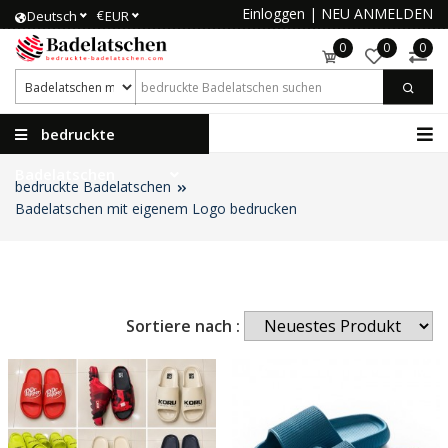
Einloggen
|
NEU ANMELDEN
€
Deutsch
EUR
0
0
0
bedruckte
Badelatschen
bedruckte Badelatschen
Badelatschen mit eigenem Logo bedrucken
Sortiere nach :