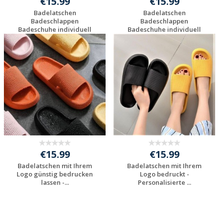
€15.99
€15.99
Badelatschen
Badelatschen
Badeschlappen
Badeschlappen
Badeschuhe individuell
Badeschuhe individuell
bedru...
bedru...
Individuelles
Individuelles
Angebot anfordern
Angebot anfordern
€15.99
€15.99
Badelatschen mit Ihrem
Badelatschen mit Ihrem
Logo günstig bedrucken
Logo bedruckt -
lassen -...
Personalisierte ...
Individuelles
Individuelles
Angebot anfordern
Angebot anfordern