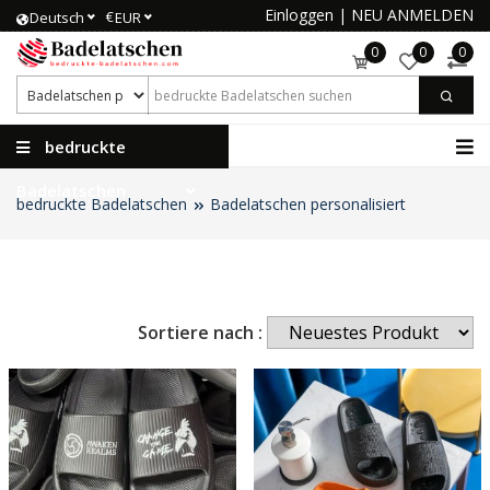
Einloggen
|
NEU ANMELDEN
€
Deutsch
EUR
0
0
0
bedruckte
Badelatschen
bedruckte Badelatschen
Badelatschen personalisiert
Sortiere nach :