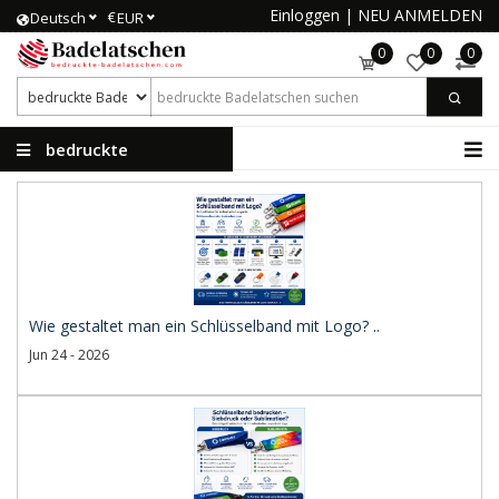
Einloggen
|
NEU ANMELDEN
€
Deutsch
EUR
0
0
0
bedruckte
Badelatschen
Wie gestaltet man ein Schlüsselband mit Logo? ..
Jun 24 - 2026