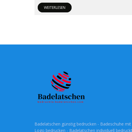
WEITERLESEN
Badelatschen günstig bedrucken - Badeschuhe mit
Logo bedrucken - Badelatschen individuell bedruckt