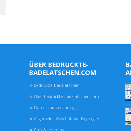
ÜBER BEDRUCKTE-
B
BADELATSCHEN.COM
A
bedruckte Badelatschen
Über bedruckte-badelatschen.com
Datenschutzerklärung
Allgemeine Geschäftsbedingungen
 -
Preis&Lieferung