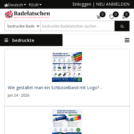
Einloggen
|
NEU ANMELDEN
€
Deutsch
EUR
0
0
0
bedruckte
Badelatschen
Wie gestaltet man ein Schlüsselband mit Logo? ..
Jun 24 - 2026