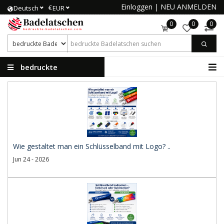
Einloggen
|
NEU ANMELDEN
€
Deutsch
EUR
0
0
0
bedruckte
Badelatschen
Wie gestaltet man ein Schlüsselband mit Logo? ..
Jun 24 - 2026