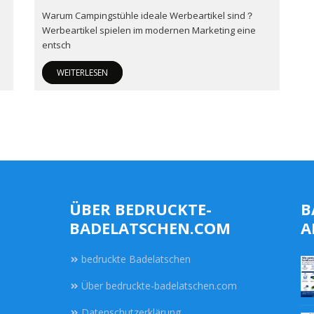
Warum Campingstühle ideale Werbeartikel sind？
Werbeartikel spielen im modernen Marketing eine
entsch
WEITERLESEN
ÜBER BEDRUCKTE-
B
BADELATSCHEN.COM
A
bedruckte Badelatschen
Über bedruckte-badelatschen.com
Datenschutzerklärung