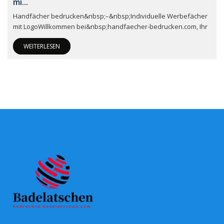
mi...
Handfächer bedrucken&nbsp;–&nbsp;Individuelle Werbefächer
mit LogoWillkommen bei&nbsp;handfaecher-bedrucken.com, Ihr
WEITERLESEN