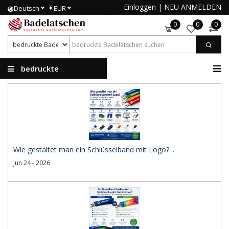
Einloggen
|
NEU ANMELDEN
€
Deutsch
EUR
0
0
0
bedruckte
Badelatschen
Wie gestaltet man ein Schlüsselband mit Logo? ..
Jun 24 - 2026