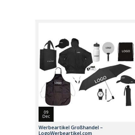
09
Dec
Werbeartikel Großhandel –
LogoWerbeartikel.com