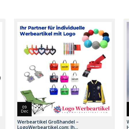
09
Dec
Werbeartikel Großhandel –
LogoWerbeartikel.com: Ih...
H