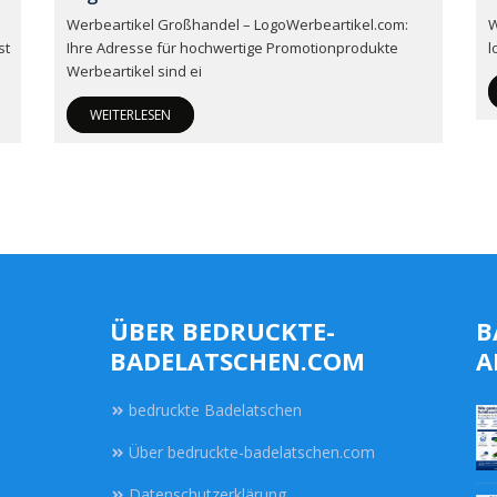
Werbeartikel Großhandel – LogoWerbeartikel.com:
W
st
Ihre Adresse für hochwertige Promotionprodukte
l
Werbeartikel sind ei
WEITERLESEN
ÜBER BEDRUCKTE-
B
BADELATSCHEN.COM
A
bedruckte Badelatschen
Über bedruckte-badelatschen.com
Datenschutzerklärung