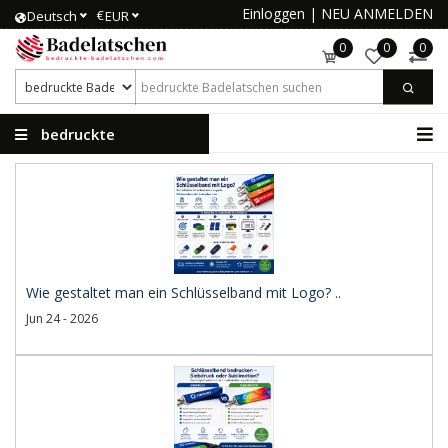
Einloggen
|
NEU ANMELDEN
€
Deutsch
EUR
0
0
0
bedruckte
Badelatschen
Wie gestaltet man ein Schlüsselband mit Logo? ..
Jun 24 - 2026