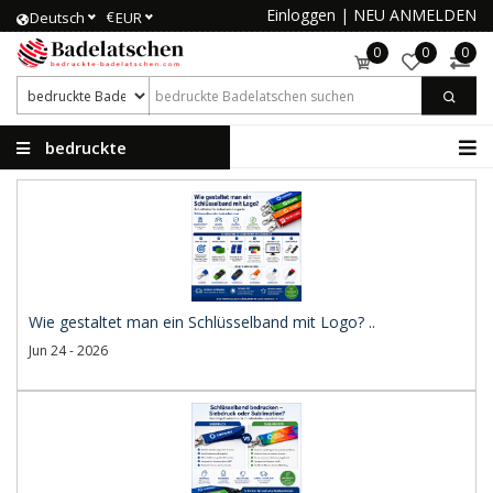
Einloggen
|
NEU ANMELDEN
€
Deutsch
EUR
0
0
0
bedruckte
Badelatschen
Wie gestaltet man ein Schlüsselband mit Logo? ..
Jun 24 - 2026