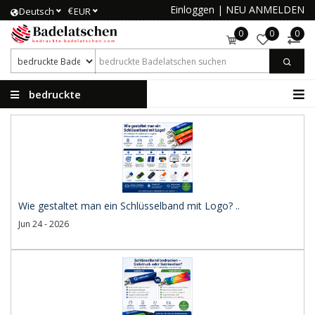
Einloggen
|
NEU ANMELDEN
€
Deutsch
EUR
0
0
0
bedruckte
Badelatschen
Wie gestaltet man ein Schlüsselband mit Logo? ..
Jun 24 - 2026