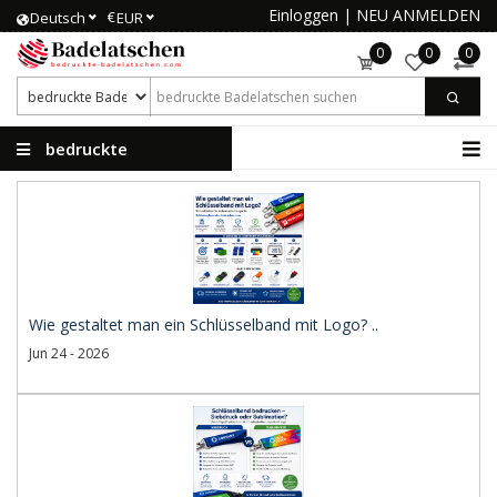
Einloggen
|
NEU ANMELDEN
€
Deutsch
EUR
0
0
0
bedruckte
Badelatschen
Wie gestaltet man ein Schlüsselband mit Logo? ..
Jun 24 - 2026