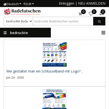
Einloggen
|
NEU ANMELDEN
€
Deutsch
EUR
0
0
0
bedruckte
Badelatschen
Wie gestaltet man ein Schlüsselband mit Logo? ..
Jun 24 - 2026