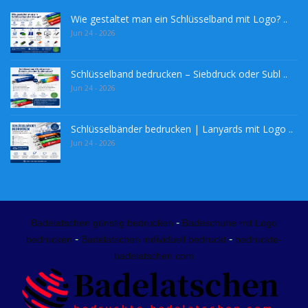
Wie gestaltet man ein Schlüsselband mit Logo? ..
Jun 24 - 2026
Schlüsselband bedrucken – Siebdruck oder Subl ..
Jun 24 - 2026
Schlüsselbänder bedrucken | Lanyards mit Logo ..
Jun 24 - 2026
-
Badelatschen günstig bedrucken
Badeschuhe mit Logo
-
-
bedrucken
Badelatschen individuell bedruckt
bedruckte-
badelatschen.com