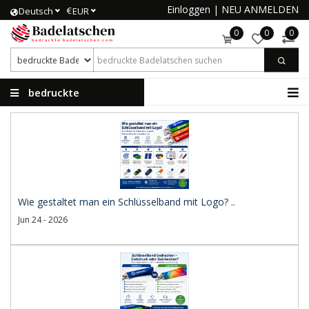
Einloggen
|
NEU ANMELDEN
€
Deutsch
EUR
0
0
0
bedruckte
Badelatschen
Wie gestaltet man ein Schlüsselband mit Logo? ..
Jun 24 - 2026