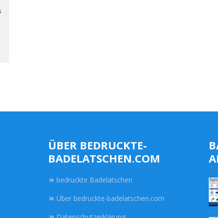
s
ÜBER BEDRUCKTE-
B
BADELATSCHEN.COM
A
bedruckte Badelatschen
Über bedruckte-badelatschen.com
Datenschutzerklärung