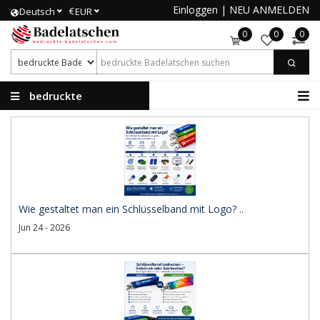
Einloggen
|
NEU ANMELDEN
€
Deutsch
EUR
0
0
0
bedruckte
Badelatschen
Wie gestaltet man ein Schlüsselband mit Logo? ..
Jun 24 - 2026