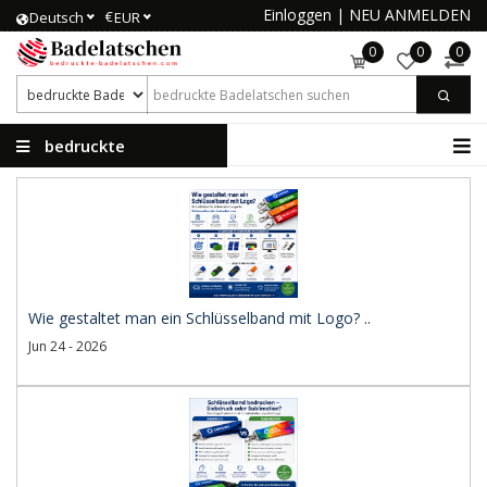
Einloggen
|
NEU ANMELDEN
€
Deutsch
EUR
0
0
0
bedruckte
Badelatschen
Wie gestaltet man ein Schlüsselband mit Logo? ..
Jun 24 - 2026