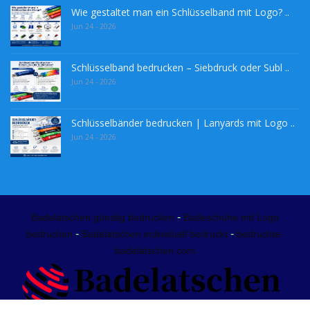
Wie gestaltet man ein Schlüsselband mit Logo? ..
Jun 24 - 2026
Schlüsselband bedrucken – Siebdruck oder Subl ..
Jun 24 - 2026
Schlüsselbänder bedrucken | Lanyards mit Logo ..
Jun 24 - 2026
-
Badelatschen günstig bedrucken
Badeschuhe mit Logo
-
-
bedrucken
Badelatschen individuell bedruckt
bedruckte-
badelatschen.com