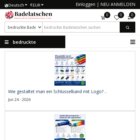
Einloggen
|
NEU ANMELDEN
€
Deutsch
EUR
0
0
0
bedruckte
Badelatschen
Wie gestaltet man ein Schlüsselband mit Logo? ..
Jun 24 - 2026