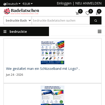
Einloggen
|
NEU ANMELDEN
€
Deutsch
EUR
0
0
0
bedruckte
Badelatschen
Wie gestaltet man ein Schlüsselband mit Logo? ..
Jun 24 - 2026