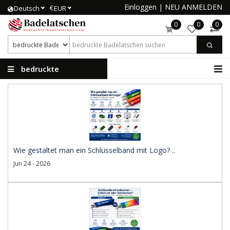
Einloggen
|
NEU ANMELDEN
€
Deutsch
EUR
0
0
0
bedruckte
Badelatschen
Wie gestaltet man ein Schlüsselband mit Logo? ..
Jun 24 - 2026