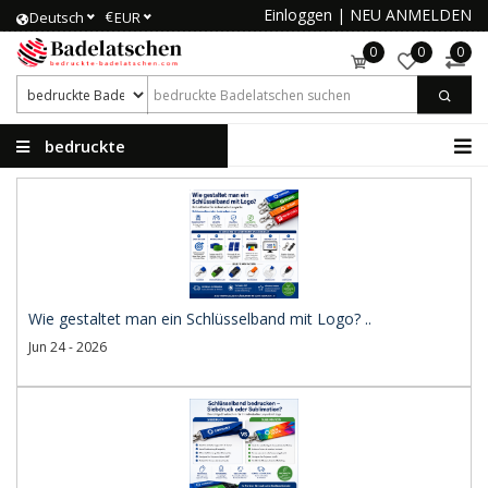
Einloggen
|
NEU ANMELDEN
€
Deutsch
EUR
0
0
0
bedruckte
Badelatschen
Wie gestaltet man ein Schlüsselband mit Logo? ..
Jun 24 - 2026