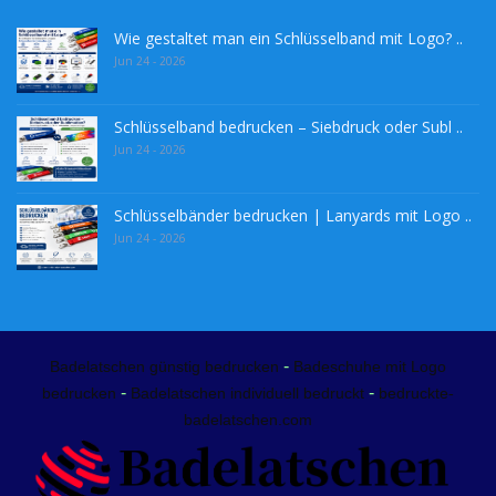
Wie gestaltet man ein Schlüsselband mit Logo? ..
Jun 24 - 2026
Schlüsselband bedrucken – Siebdruck oder Subl ..
Jun 24 - 2026
Schlüsselbänder bedrucken | Lanyards mit Logo ..
Jun 24 - 2026
-
Badelatschen günstig bedrucken
Badeschuhe mit Logo
-
-
bedrucken
Badelatschen individuell bedruckt
bedruckte-
badelatschen.com