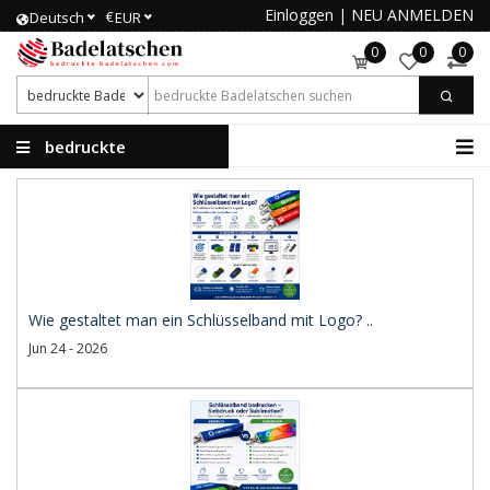
Einloggen
|
NEU ANMELDEN
€
Deutsch
EUR
0
0
0
bedruckte
Badelatschen
Wie gestaltet man ein Schlüsselband mit Logo? ..
Jun 24 - 2026