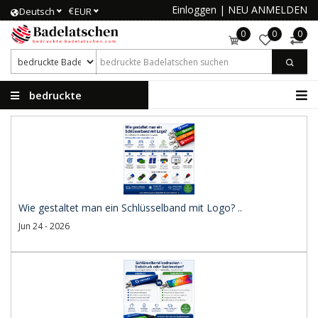
Einloggen
|
NEU ANMELDEN
€
Deutsch
EUR
0
0
0
bedruckte
Badelatschen
Wie gestaltet man ein Schlüsselband mit Logo? ..
Jun 24 - 2026