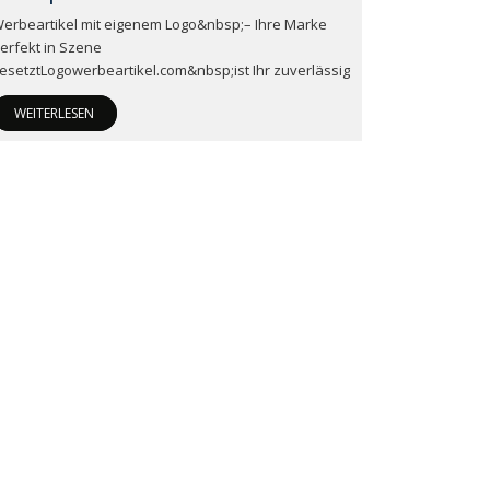
erbeartikel mit eigenem Logo&nbsp;– Ihre Marke
erfekt in Szene
esetztLogowerbeartikel.com&nbsp;ist Ihr zuverlässig
WEITERLESEN