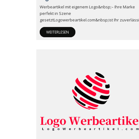
Werbeartikel mit eigenem Logo&nbsp;– Ihre Marke
perfekt in Szene
gesetztLogowerbeartikel.com&nbsp;ist Ihr zuverläss
WEITERLESEN