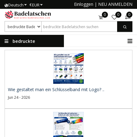
Einloggen
|
NEU ANMELDEN
€
Deutsch
EUR
0
0
0
bedruckte
Badelatschen
Wie gestaltet man ein Schlüsselband mit Logo? ..
Jun 24 - 2026