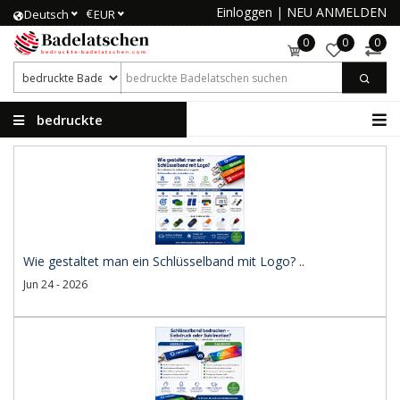
Einloggen
|
NEU ANMELDEN
€
Deutsch
EUR
0
0
0
bedruckte
Badelatschen
Wie gestaltet man ein Schlüsselband mit Logo? ..
Jun 24 - 2026