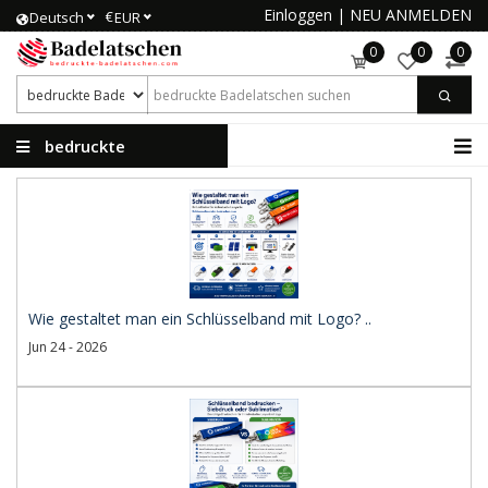
Einloggen
|
NEU ANMELDEN
€
Deutsch
EUR
0
0
0
bedruckte
Badelatschen
Wie gestaltet man ein Schlüsselband mit Logo? ..
Jun 24 - 2026