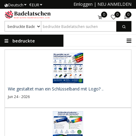
Einloggen
|
NEU ANMELDEN
€
Deutsch
EUR
0
0
0
bedruckte
Badelatschen
Wie gestaltet man ein Schlüsselband mit Logo? ..
Jun 24 - 2026