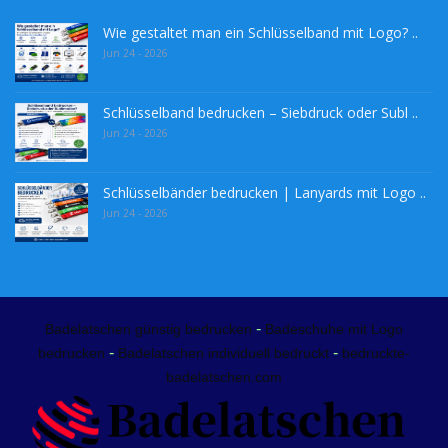
Wie gestaltet man ein Schlüsselband mit Logo? ..
Jun 24 - 2026
Schlüsselband bedrucken – Siebdruck oder Subl ..
Jun 24 - 2026
Schlüsselbänder bedrucken | Lanyards mit Logo ..
Jun 24 - 2026
-
Badelatschen günstig bedrucken
Badeschuhe mit Logo
-
-
bedrucken
Badelatschen individuell bedruckt
bedruckte-
badelatschen.com