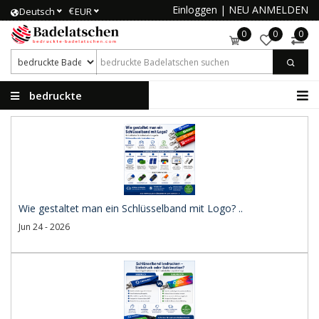
Einloggen
|
NEU ANMELDEN
€
Deutsch
EUR
0
0
0
bedruckte
Badelatschen
Wie gestaltet man ein Schlüsselband mit Logo? ..
Jun 24 - 2026