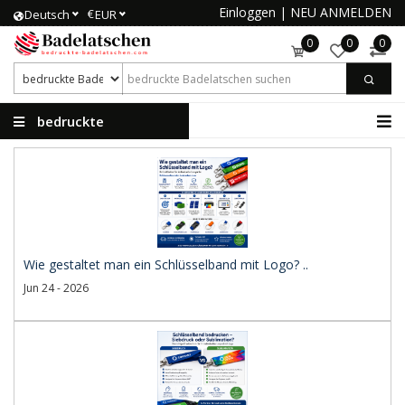
Einloggen
|
NEU ANMELDEN
€
Deutsch
EUR
0
0
0
bedruckte
Badelatschen
Wie gestaltet man ein Schlüsselband mit Logo? ..
Jun 24 - 2026