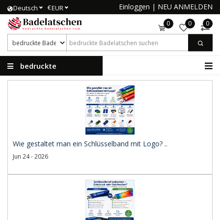
Einloggen
|
NEU ANMELDEN
€
Deutsch
EUR
0
0
0
bedruckte
Badelatschen
Wie gestaltet man ein Schlüsselband mit Logo? ..
Jun 24 - 2026