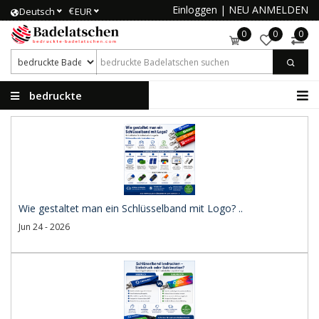
Einloggen
|
NEU ANMELDEN
€
Deutsch
EUR
0
0
0
bedruckte
Badelatschen
Wie gestaltet man ein Schlüsselband mit Logo? ..
Jun 24 - 2026