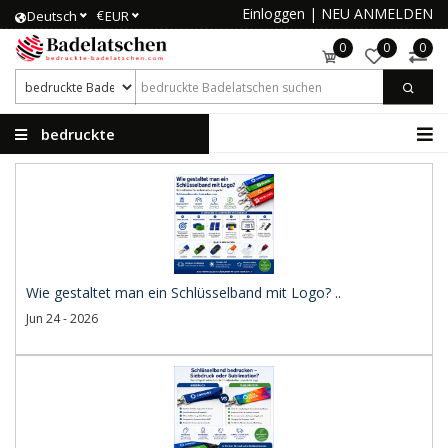
Einloggen
|
NEU ANMELDEN
€
Deutsch
EUR
0
0
0
bedruckte
Badelatschen
Wie gestaltet man ein Schlüsselband mit Logo? ..
Jun 24 - 2026