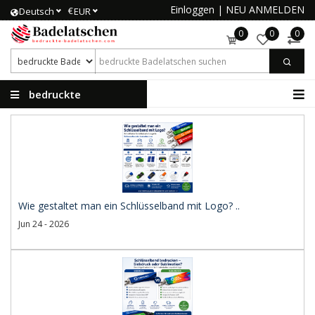
Einloggen
|
NEU ANMELDEN
€
Deutsch
EUR
0
0
0
bedruckte
Badelatschen
Wie gestaltet man ein Schlüsselband mit Logo? ..
Jun 24 - 2026