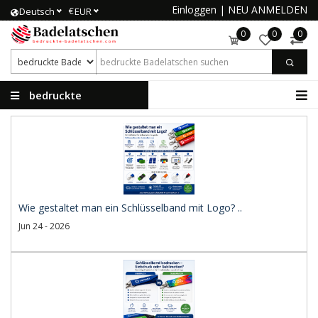
Einloggen
|
NEU ANMELDEN
€
Deutsch
EUR
0
0
0
bedruckte
Badelatschen
Wie gestaltet man ein Schlüsselband mit Logo? ..
Jun 24 - 2026