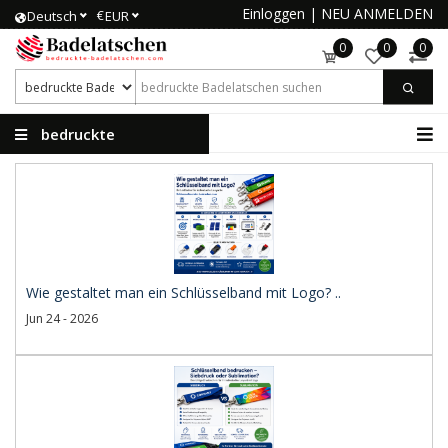
Einloggen
|
NEU ANMELDEN
€
Deutsch
EUR
0
0
0
bedruckte
Badelatschen
Wie gestaltet man ein Schlüsselband mit Logo? ..
Jun 24 - 2026