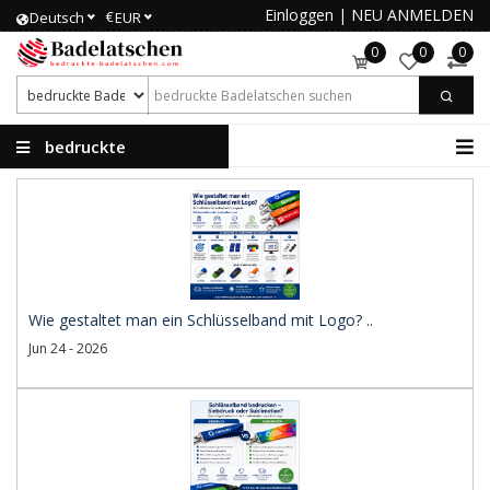
Einloggen
|
NEU ANMELDEN
€
Deutsch
EUR
0
0
0
bedruckte
Badelatschen
Wie gestaltet man ein Schlüsselband mit Logo? ..
Jun 24 - 2026