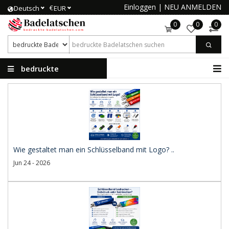
Einloggen
|
NEU ANMELDEN
€
Deutsch
EUR
0
0
0
bedruckte
Badelatschen
Wie gestaltet man ein Schlüsselband mit Logo? ..
Jun 24 - 2026