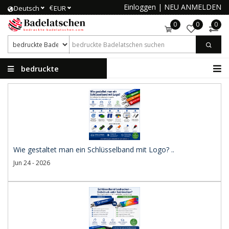
Einloggen
|
NEU ANMELDEN
€
Deutsch
EUR
0
0
0
bedruckte
Badelatschen
Wie gestaltet man ein Schlüsselband mit Logo? ..
Jun 24 - 2026