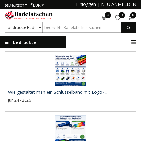
Einloggen
|
NEU ANMELDEN
€
Deutsch
EUR
0
0
0
bedruckte
Badelatschen
Wie gestaltet man ein Schlüsselband mit Logo? ..
Jun 24 - 2026