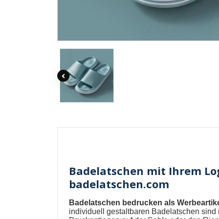
Badelatschen mit Ihrem Log
badelatschen.com
Badelatschen bedrucken als Werbeartik
individuell gestaltbaren
Badelatschen
sind 