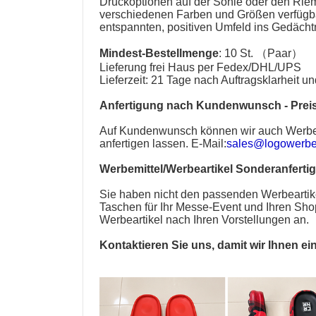
Druckoptionen auf der Sohle oder den Rieme
verschiedenen Farben und Größen verfügbar
entspannten, positiven Umfeld ins Gedächt
Mindest-Bestellmenge
: 10 St. （Paar）
Lieferung frei Haus per Fedex/DHL/UPS
Lieferzeit: 21 Tage nach Auftragsklarheit 
Anfertigung nach Kundenwunsch - Preis
Auf Kundenwunsch können wir auch
Werbe
anfertigen lassen. E-Mail:
sales@logowerbea
Werbemittel/Werbeartikel Sonderanferti
Sie haben nicht den passenden
Werbeartik
Taschen
für Ihr Messe-Event und Ihren Sh
Werbeartikel nach Ihren Vorstellungen an.
Kontaktieren Sie uns, damit wir Ihnen ei