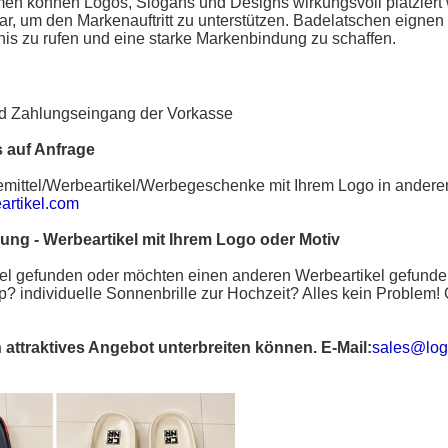
n können Logos, Slogans und Designs wirkungsvoll platziert we
, um den Markenauftritt zu unterstützen.
Badelatschen
eignen 
nis zu rufen und eine starke Markenbindung zu schaffen.
und Zahlungseingang der Vorkasse
 auf Anfrage
mittel
/
Werbeartikel
/
Werbegeschenke
mit Ihrem Logo in ander
rtikel.com
gung
-
Werbeartikel mit Ihrem Logo oder Motiv
el
gefunden oder möchten einen anderen Werbeartikel gefund
op?
individuelle Sonnenbrille
zur Hochzeit? Alles kein Problem! G
n attraktives Angebot unterbreiten können. E-Mail:
sales@log